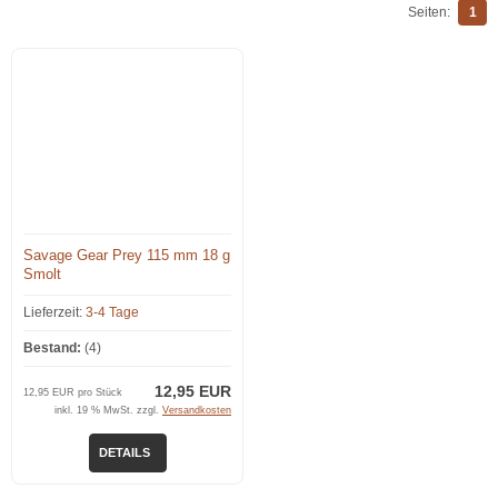
Seiten:
1
Savage Gear Prey 115 mm 18 g
Smolt
Lieferzeit:
3-4 Tage
Bestand:
(4)
12,95 EUR
12,95 EUR pro Stück
inkl. 19 % MwSt. zzgl.
Versandkosten
DETAILS