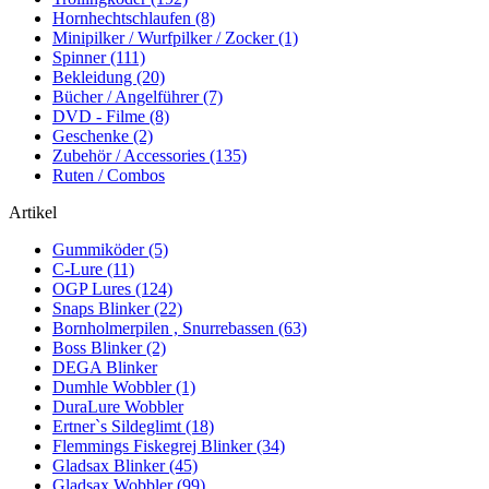
Hornhechtschlaufen (8)
Minipilker / Wurfpilker / Zocker (1)
Spinner (111)
Bekleidung (20)
Bücher / Angelführer (7)
DVD - Filme (8)
Geschenke (2)
Zubehör / Accessories (135)
Ruten / Combos
Artikel
Gummiköder (5)
C-Lure (11)
OGP Lures (124)
Snaps Blinker (22)
Bornholmerpilen , Snurrebassen (63)
Boss Blinker (2)
DEGA Blinker
Dumhle Wobbler (1)
DuraLure Wobbler
Ertner`s Sildeglimt (18)
Flemmings Fiskegrej Blinker (34)
Gladsax Blinker (45)
Gladsax Wobbler (99)