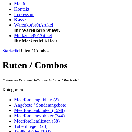
Menü
Kontakt
Impressum
Kasse
Warenkorb
(
0
)
Artikel
Ihr Warenkorb ist leer.
Merkzettel
(
0
)
Artikel
Ihr Merkzettel ist leer.
Startseite
Ruten / Combos
Ruten / Combos
Hochwertige Ruten und Rollen zum fischen auf Meerforelle !
Kategorien
Meerforellenguiding (2)
Angebote / Sonderangebote
Meerforellenblinker (1598)
Meerforellenwobbler (744)
Meerforellenfliegen (58)
Tubenfliegen (23)
Trollingköder (192)