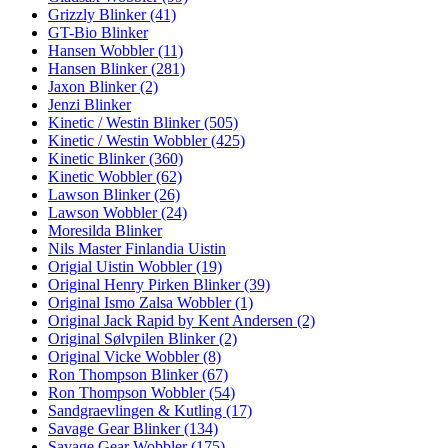
Grizzly Blinker (41)
GT-Bio Blinker
Hansen Wobbler (11)
Hansen Blinker (281)
Jaxon Blinker (2)
Jenzi Blinker
Kinetic / Westin Blinker (505)
Kinetic / Westin Wobbler (425)
Kinetic Blinker (360)
Kinetic Wobbler (62)
Lawson Blinker (26)
Lawson Wobbler (24)
Moresilda Blinker
Nils Master Finlandia Uistin
Origial Uistin Wobbler (19)
Original Henry Pirken Blinker (39)
Original Ismo Zalsa Wobbler (1)
Original Jack Rapid by Kent Andersen (2)
Original Sølvpilen Blinker (2)
Original Vicke Wobbler (8)
Ron Thompson Blinker (67)
Ron Thompson Wobbler (54)
Sandgraevlingen & Kutling (17)
Savage Gear Blinker (134)
Savage Gear Wobbler (175)