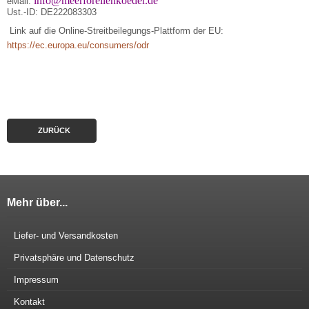
info@meerforellenkoeder.de
eMail:
Ust.-ID: DE222083303
Link auf die Online-Streitbeilegungs-Plattform der EU:
https://ec.europa.eu/consumers/odr
ZURÜCK
Mehr über...
Liefer- und Versandkosten
Privatsphäre und Datenschutz
Impressum
Kontakt