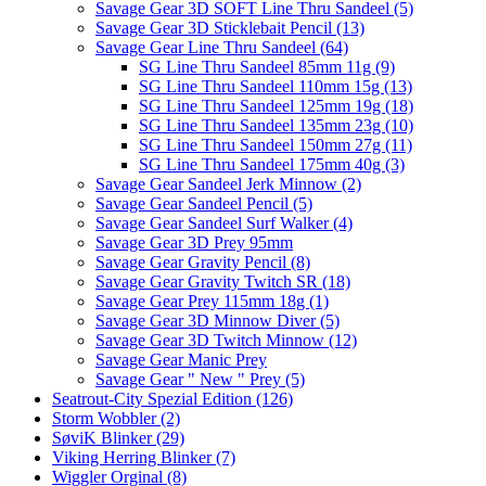
Savage Gear 3D SOFT Line Thru Sandeel (5)
Savage Gear 3D Sticklebait Pencil (13)
Savage Gear Line Thru Sandeel (64)
SG Line Thru Sandeel 85mm 11g (9)
SG Line Thru Sandeel 110mm 15g (13)
SG Line Thru Sandeel 125mm 19g (18)
SG Line Thru Sandeel 135mm 23g (10)
SG Line Thru Sandeel 150mm 27g (11)
SG Line Thru Sandeel 175mm 40g (3)
Savage Gear Sandeel Jerk Minnow (2)
Savage Gear Sandeel Pencil (5)
Savage Gear Sandeel Surf Walker (4)
Savage Gear 3D Prey 95mm
Savage Gear Gravity Pencil (8)
Savage Gear Gravity Twitch SR (18)
Savage Gear Prey 115mm 18g (1)
Savage Gear 3D Minnow Diver (5)
Savage Gear 3D Twitch Minnow (12)
Savage Gear Manic Prey
Savage Gear " New " Prey (5)
Seatrout-City Spezial Edition (126)
Storm Wobbler (2)
SøviK Blinker (29)
Viking Herring Blinker (7)
Wiggler Orginal (8)