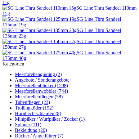
11g
SG Line Thru Sandeel 110mm
15g
SG Line Thru Sandeel
125mm 19g
SG Line Thru Sandeel
135mm 23g
SG Line Thru Sandeel
150mm 27g
SG Line Thru Sandeel
175mm 40g
Kategorien
Meerforellenguiding (2)
Angebote / Sonderangebote
Meerforellenblinker (1598)
Meerforellenwobbler (744)
Meerforellenfliegen (58)
Tubenfliegen (23)
Trollingköder (192)
Hornhechtschlaufen (8)
Minipilker / Wurfpilker / Zocker (1)
Spinner (111)
Bekleidung (20)
Bücher / Angelführer (7)