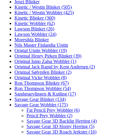
Jenzi Blinker
Kinetic / Westin Blinker (505)
Kinetic / Westin Wobbler (425)
Kinetic Blinker (360)
Kinetic Wobbler (62)
Lawson Blinker (26)
Lawson Wobbler (24)
Moresilda Blinker
Nils Master Finlandia Uistin
Origial Uistin Wobbler (19)
Original Henry Pirken Blinker (39)
Original Ismo Zalsa Wobbler (1)
Original Jack Rapid by Kent Andersen (2)
Original Sølvpilen Blinker (2)
Original Vicke Wobbler (8)
Ron Thompson Blinker (67)
Ron Thompson Wobbler (54)
Sandgraevlingen & Kutling (17)
Savage Gear Blinker (134)
Savage Gear Wobbler (175)
Fat Pencil Prey Wobbler (6)
Pencil Prey Wobbler (2)
Savage Gear 3D Backlip Herring (4)
Savage Gear 3D Horny Herring (5)
Savage Gear 3D Roach Jerkster (16)