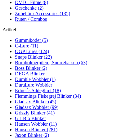
DVD - Filme (8)
Geschenke (2)
Zubehör / Accessories (135)
Ruten / Combos
Artikel
Gummiköder (5)
C-Lure (11)
OGP Lures (124)
Snaps Blinker (22)
Bornholmerpilen , Snurrebassen (63)
Boss Blinker (2)
DEGA Blinker
Dumhle Wobbler (1)
DuraLure Wobbler
Ertner`s Sildeglimt (18)
Flemmings Fiskegrej Blinker (34)
Gladsax Blinker (45)
Gladsax Wobbler (99)
Grizzly Blinker (41)
GT-Bio Blinker
Hansen Wobbler (11)
Hansen Blinker (281)
Jaxon Blinker (2)