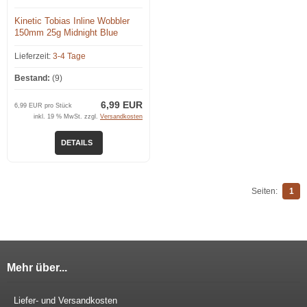
Kinetic Tobias Inline Wobbler
150mm 25g Midnight Blue
Lieferzeit:
3-4 Tage
Bestand:
(9)
6,99 EUR
6,99 EUR pro Stück
inkl. 19 % MwSt. zzgl.
Versandkosten
DETAILS
Seiten:
1
Mehr über...
Liefer- und Versandkosten