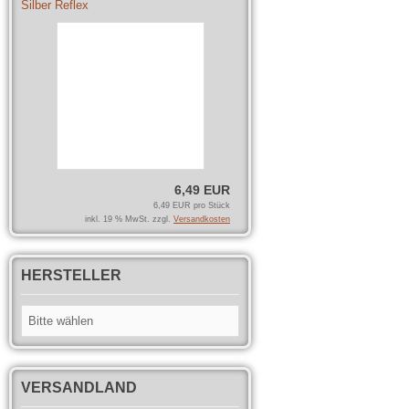
Silber Reflex
6,49 EUR
6,49 EUR pro Stück
inkl. 19 % MwSt. zzgl.
Versandkosten
HERSTELLER
VERSANDLAND