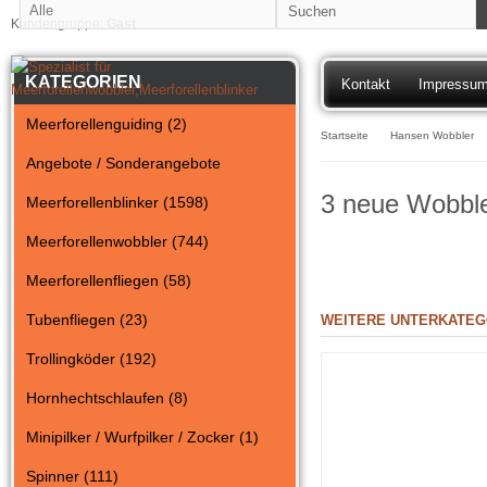
Kundengruppe:
Gast
KATEGORIEN
Kontakt
Impressu
Meerforellenguiding (2)
Startseite
Hansen Wobbler
Angebote / Sonderangebote
3 neue Wobble
Meerforellenblinker (1598)
Meerforellenwobbler (744)
Meerforellenfliegen (58)
Tubenfliegen (23)
WEITERE UNTERKATEG
Trollingköder (192)
Hornhechtschlaufen (8)
Minipilker / Wurfpilker / Zocker (1)
Spinner (111)