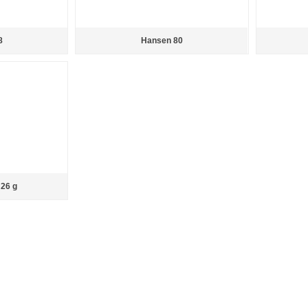
8
Hansen 80
26 g