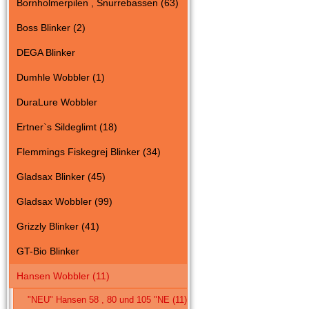
Bornholmerpilen , Snurrebassen (63)
Boss Blinker (2)
DEGA Blinker
Dumhle Wobbler (1)
DuraLure Wobbler
Ertner`s Sildeglimt (18)
Flemmings Fiskegrej Blinker (34)
Gladsax Blinker (45)
Gladsax Wobbler (99)
Grizzly Blinker (41)
GT-Bio Blinker
Hansen Wobbler (11)
"NEU" Hansen 58 , 80 und 105 "NE (11)