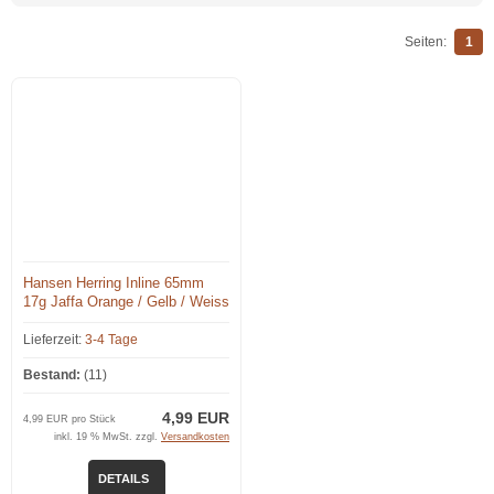
Seiten:
1
Hansen Herring Inline 65mm
17g Jaffa Orange / Gelb / Weiss
/ Punkte
Lieferzeit:
3-4 Tage
Bestand:
(11)
4,99 EUR
4,99 EUR pro Stück
inkl. 19 % MwSt. zzgl.
Versandkosten
DETAILS