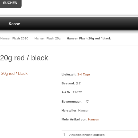
SUCHEN
m
Kasse
Hansen Flash 2010
Hansen Flash 20g
Hansen Flash 20g red / black
20g red / black
Lieferzeit:
3-4 Tage
Bestand:
(91)
Art.Nr.:
17672
Bewertungen:
(0)
Hersteller:
Hansen
Mehr Artikel von:
Hansen
Artikeldatenblatt drucken