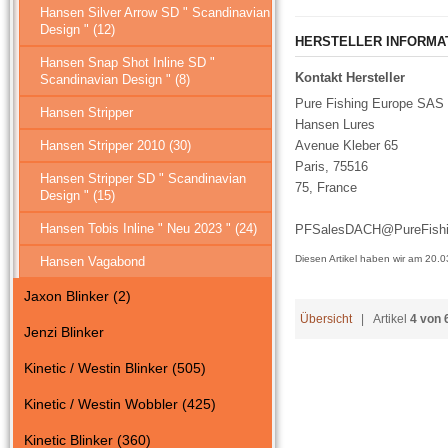
Hansen Silver Arrow SD " Scandinavian
Design " (12)
HERSTELLER INFORMA
Hansen Snap Shot Inline SD "
Kontakt Hersteller
Scandinavian Design " (8)
Pure Fishing Europe SAS
Hansen Stripper
Hansen Lures
Hansen Stripper 2010 (30)
Avenue Kleber 65
Paris, 75516
Hansen Stripper SD " Scandinavian
75, France
Design " (15)
Hansen Tobis Inline " Neu 2023 " (24)
PFSalesDACH@PureFish
Diesen Artikel haben wir am 20
Hansen Vagabond
Jaxon Blinker (2)
Übersicht
| Artikel
4 von 
Jenzi Blinker
Kinetic / Westin Blinker (505)
Kinetic / Westin Wobbler (425)
Kinetic Blinker (360)