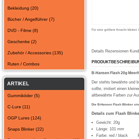
Bekleidung (20)
Bücher / Angelführer (7)
DVD - Filme (8)
Für eine größere Ansicht klicken
Geschenke (2)
Details
Rezensionen
Kund
Zubehör / Accessories (135)
PRODUKTBESCHREIBU
Ruten / Combos
B-Hansen Flash 20g Meerfo
Der stehts bewährte und be
ARTIKEL
sollte, imitiert einen kle
altbewährte Farben zur Au
Gummiköder (5)
Die B-Hansen Flash Blinker sin
C-Lure (11)
Details zum Flash Blinke
OGP Lures (124)
Gewicht: 20g
Snaps Blinker (22)
Länge: 101 mm
Farbe: red / black R