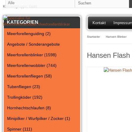
Kundengruppe:
Gast
KATEGORIEN
Kontakt
Impressu
Meerforellenguiding (2)
Startseite
Hansen Blinker
Angebote / Sonderangebote
Hansen Flash 
Meerforellenblinker (1598)
Meerforellenwobbler (744)
Meerforellenfliegen (58)
Tubenfliegen (23)
Trollingköder (192)
Hornhechtschlaufen (8)
Minipilker / Wurfpilker / Zocker (1)
Spinner (111)