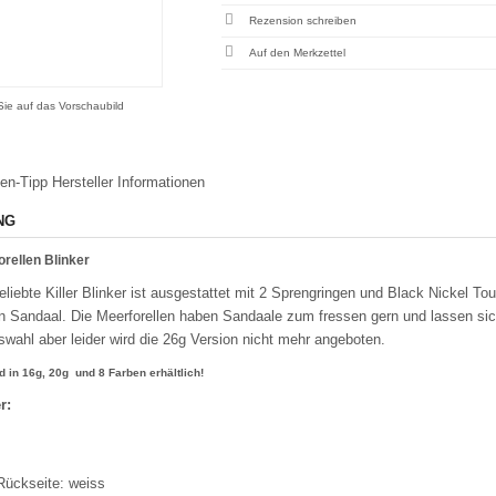
Rezension schreiben
 Sie auf das Vorschaubild
en-Tipp
Hersteller Informationen
NG
rellen Blinker
liebte Killer Blinker ist ausgestattet mit 2 Sprengringen und Black Nickel T
inen Sandaal. Die Meerforellen haben Sandaale zum fressen gern und lassen si
swahl aber leider wird die 26g Version nicht mehr angeboten.
d in 16g, 20g und 8 Farben erhältlich!
r:
ückseite: weiss