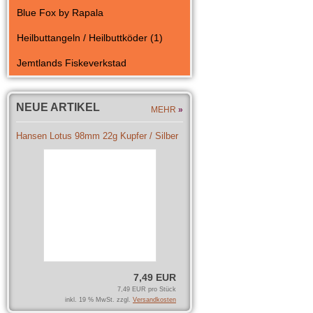
Blue Fox by Rapala
Heilbuttangeln / Heilbuttköder (1)
Jemtlands Fiskeverkstad
NEUE ARTIKEL
MEHR
»
Hansen Lotus 98mm 22g Kupfer / Silber
7,49 EUR
7,49 EUR pro Stück
inkl. 19 % MwSt. zzgl.
Versandkosten