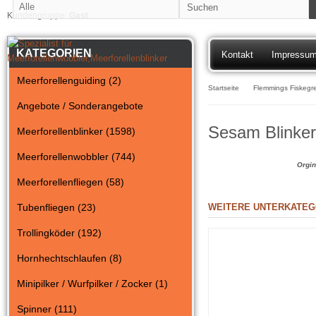
Kundengruppe:
Gast
KATEGORIEN
Kontakt
Impressu
Meerforellenguiding (2)
Startseite
Flemmings Fiskegre
Angebote / Sonderangebote
Sesam Blinker
Meerforellenblinker (1598)
Meerforellenwobbler (744)
Orgi
Meerforellenfliegen (58)
Tubenfliegen (23)
WEITERE UNTERKATEG
Trollingköder (192)
Hornhechtschlaufen (8)
Minipilker / Wurfpilker / Zocker (1)
Spinner (111)