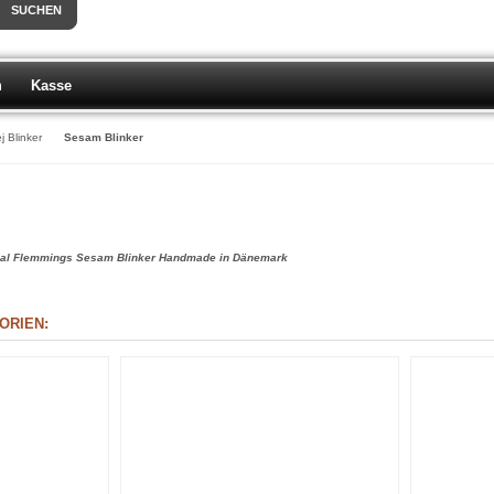
SUCHEN
m
Kasse
j Blinker
Sesam Blinker
nal Flemmings Sesam Blinker Handmade in Dänemark
ORIEN: