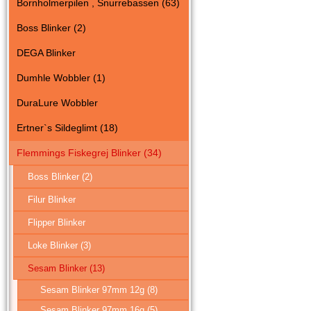
Bornholmerpilen , Snurrebassen (63)
Boss Blinker (2)
DEGA Blinker
Dumhle Wobbler (1)
DuraLure Wobbler
Ertner`s Sildeglimt (18)
Flemmings Fiskegrej Blinker (34)
Boss Blinker (2)
Filur Blinker
Flipper Blinker
Loke Blinker (3)
Sesam Blinker (13)
Sesam Blinker 97mm 12g (8)
Sesam Blinker 97mm 16g (5)