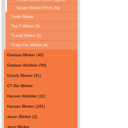
Sesam Blinker 97mm 20g
Smelt Blinker
Top-Ti Blinker (9)
Trumpf Blinker (3)
Trutta Flex Blinker (4)
Gladsax Blinker (45)
Gladsax Wobbler (99)
Grizzly Blinker (41)
GT-Bio Blinker
Hansen Wobbler (11)
Hansen Blinker (281)
Jaxon Blinker (2)
Jenzi Blinker