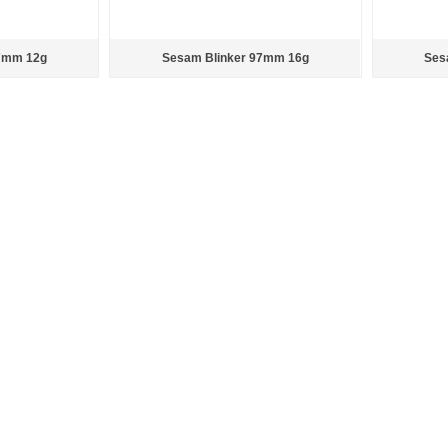
7mm 12g
Sesam Blinker 97mm 16g
Ses