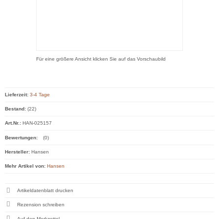
Für eine größere Ansicht klicken Sie auf das Vorschaubild
Lieferzeit:
3-4 Tage
Bestand:
(22)
Art.Nr.:
HAN-025157
Bewertungen:
(0)
Hersteller:
Hansen
Mehr Artikel von:
Hansen
Artikeldatenblatt drucken
Rezension schreiben